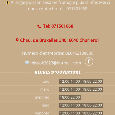
Allergie poisson sésame fromage plus d’infos Merci
nous contacter tél : 071501068
Tel: 071501068
Chau. de Bruxelles 340, 6040 Charleroi
Numéro d'entreprise:
BE0462138880
missok2023@hotmail.com
HEURES D 'OUVERTURE
lundi:
12:00-14:00
18:00-22:00
mardi:
12:00-14:00
18:00-22:00
mercredi:
18:00-22:00
jeudi:
12:00-14:00
18:00-22:00
vendredi:
12:00-14:00
18:00-22:00