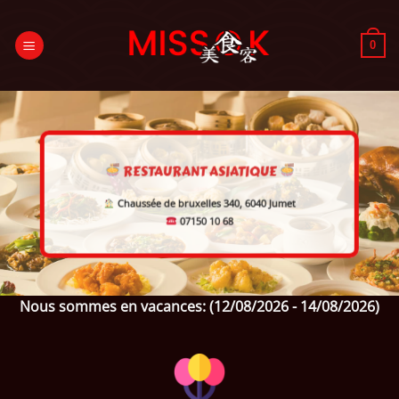
Passer
au
0
contenu
RESTAURANT ASIATIQUE
Chaussée de bruxelles 340, 6040 Jumet
07150 10 68
Nous sommes en vacances: (12/08/2026 - 14/08/2026)