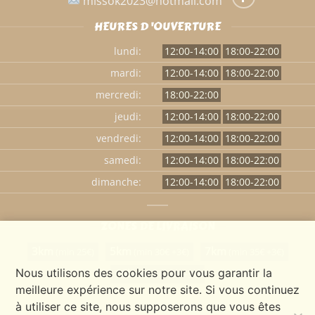
missok2023@hotmail.com
HEURES D 'OUVERTURE
lundi:
12:00-14:00
18:00-22:00
mardi:
12:00-14:00
18:00-22:00
mercredi:
18:00-22:00
jeudi:
12:00-14:00
18:00-22:00
vendredi:
12:00-14:00
18:00-22:00
samedi:
12:00-14:00
18:00-22:00
dimanche:
12:00-14:00
18:00-22:00
ZONES DE LIVRAISON
3km
5km
7km
(min 25€)
(min 30€ +3€)
(min 35€ +3€)
Nous utilisons des cookies pour vous garantir la
10km
(min 45€ +5€)
meilleure expérience sur notre site. Si vous continuez
à utiliser ce site, nous supposerons que vous êtes