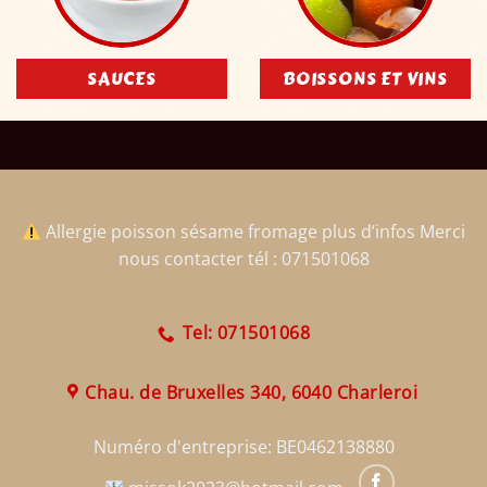
SAUCES
BOISSONS ET VINS
Allergie poisson sésame fromage plus d’infos Merci
nous contacter tél : 071501068
Tel: 071501068
Chau. de Bruxelles 340, 6040 Charleroi
Numéro d'entreprise:
BE0462138880