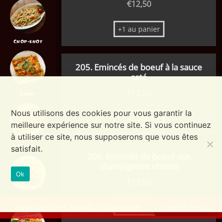
€
12,50
+1 au panier
CHOP-SHOY
205. Emincés de boeuf à la sauce
saté
€
12,50
CURRY
Nous utilisons des cookies pour vous garantir la
+1 au panier
meilleure expérience sur notre site. Si vous continuez
à utiliser ce site, nous supposerons que vous êtes
TOMATES
satisfait.
206. Emincés de boeuf aux
champignons chinois
Ok
€
12,50
AIGRE-DOUCE
nous sommes fermés maintenant
voir le menu
+1 au panier