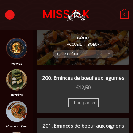
Passer
au
0
contenu
BOEUF
ACCUEIL
/
BOEUF
POTAGE
200. Emincés de bœuf aux légumes
€
12,50
ENTRÉES
+1 au panier
201. Emincés de boeuf aux oignons
NOUILLES ET RIZ