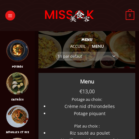
Passer
au
0
contenu
MENU
ACCUEIL
/
MENU
POTAGE
Menu
€
13,00
Potage au choix:
ENTRÉES
Crème nid d'hirondelles
Potage piquant
Plat au choix :
Riz sauté au poulet
NOUILLES ET RIZ