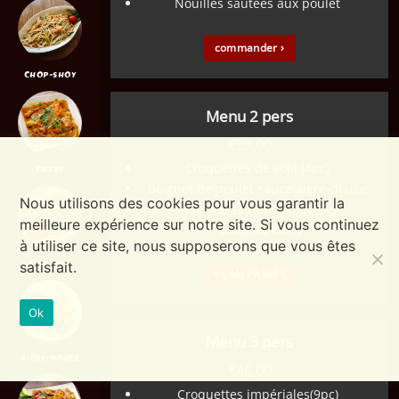
Nouilles sautées aux poulet
commander ›
CHOP-SHOY
Menu 2 pers
€
33,00
Croquettes de soja (4pc)
CURRY
Beignet de poulet sauce aigre-douce
Nous utilisons des cookies pour vous garantir la
Nouilles sautées au poulet
meilleure expérience sur notre site. Si vous continuez
Poulet au curry
à utiliser ce site, nous supposerons que vous êtes
TOMATES
satisfait.
+1 AU PANIER
Ok
Menu 3 pers
AIGRE-DOUCE
€
46,00
Croquettes impériales(9pc)